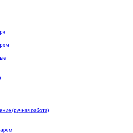
ря
арем
ные
м
ение (ручная работа)
тарем