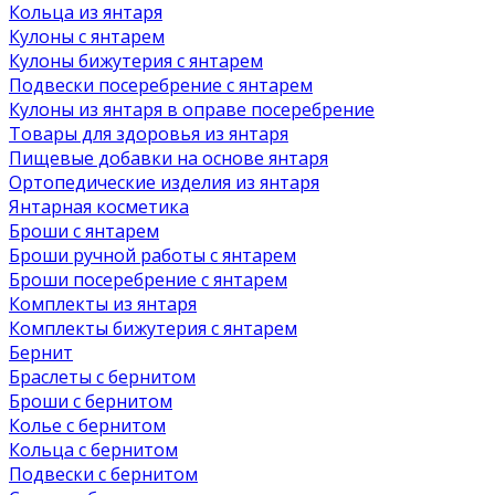
Кольца из янтаря
Кулоны с янтарем
Кулоны бижутерия с янтарем
Подвески посеребрение с янтарем
Кулоны из янтаря в оправе посеребрение
Товары для здоровья из янтаря
Пищевые добавки на основе янтаря
Ортопедические изделия из янтаря
Янтарная косметика
Броши с янтарем
Броши ручной работы с янтарем
Броши посеребрение с янтарем
Комплекты из янтаря
Комплекты бижутерия с янтарем
Бернит
Браслеты с бернитом
Броши с бернитом
Колье с бернитом
Кольца с бернитом
Подвески с бернитом