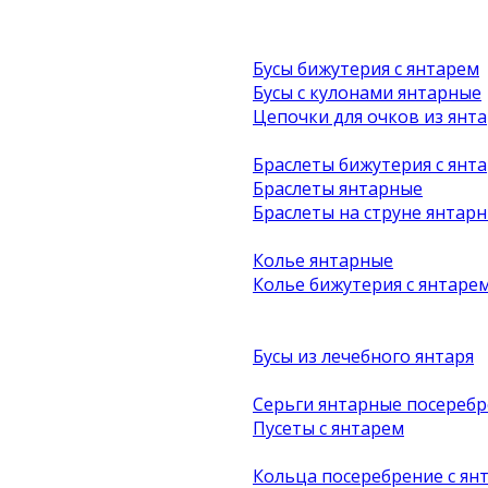
Бусы бижутерия с янтарем
Бусы с кулонами янтарные
Цепочки для очков из янта
Браслеты бижутерия с янт
Браслеты янтарные
Браслеты на струне янтар
Колье янтарные
Колье бижутерия с янтаре
Бусы из лечебного янтаря
Серьги янтарные посеребр
Пусеты с янтарем
Кольца посеребрение с ян