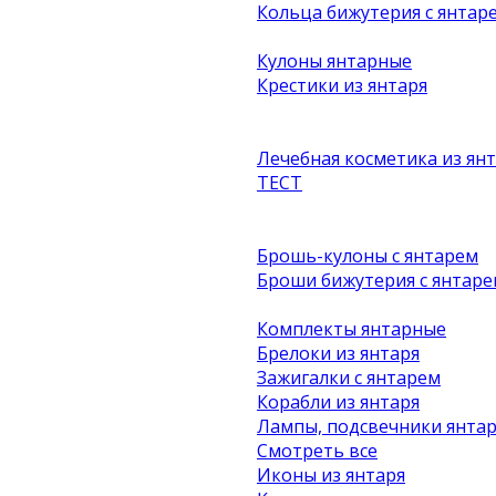
Кольца бижутерия с янтар
Кулоны янтарные
Крестики из янтаря
Лечебная косметика из ян
ТЕСТ
Брошь-кулоны с янтарем
Броши бижутерия с янтаре
Комплекты янтарные
Брелоки из янтаря
Зажигалки с янтарем
Корабли из янтаря
Лампы, подсвечники янта
Смотреть все
Иконы из янтаря