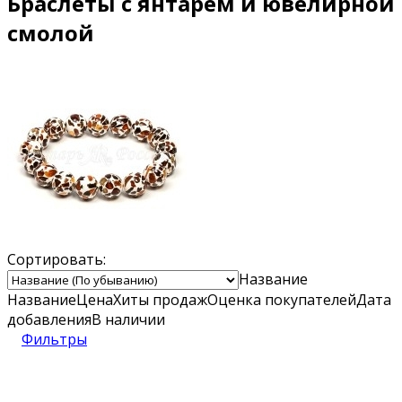
Браслеты с янтарем и ювелирной
смолой
Сортировать:
Название
Название
Цена
Хиты продаж
Оценка
покупателей
Дата
добавления
В наличии
Фильтры