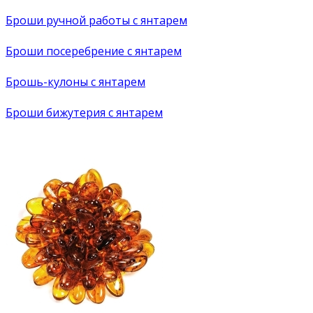
Броши ручной работы с янтарем
Броши посеребрение с янтарем
Брошь-кулоны с янтарем
Броши бижутерия с янтарем