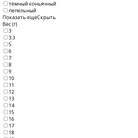
тёмный коньячный
пепельный
Показать ещё
Скрыть
Вес (г)
3
3.3
5
6
7
8
9
10
11
12
13
14
15
16
17
18