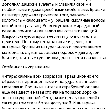
дополнял дамские туалеты и славился своими
необычными и даже целебными свойствами. Брошки
из янтаря держали греческие тоги, заколки с
золотистым самоцветом украшали смоляные волосы
китайских красавиц. Во всех уголках мира данный
камень почитали как талисман, отталкивающий
&laquo;грязную&raquo; энергетику, очиститель и
целитель. Поэтому сегодня такие изделия, как
янтарные броши из натурального и прессованного
материала, служат хорошим подарком для друзей,
близких, элитным сувениром для коллег и начальства.
Особенность украшений
Янтарь; камень всех возрастов. Традиционно его
обрамляют драгоценными и полудрагоценными
металлами. Брошь из янтаря в серебряной оправе
ещё лет двести назад стоила на порядок дороже
золотых украшений. Сегодня же цена украшений с
самоцветом стала более доступной. И янтарные
брошки служат хорошим украшением и подарком на