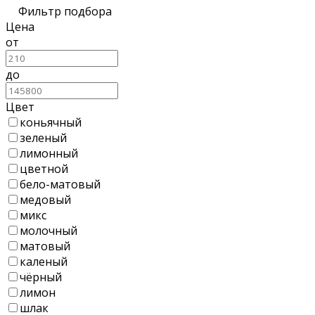
Фильтр подбора
Цена
от
до
Цвет
коньячный
зеленый
лимонный
цветной
бело-матовый
медовый
микс
молочный
матовый
каленый
чёрный
лимон
шлак