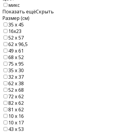
микс
Показать ещё
Скрыть
Размер (см)
35 х 45
16х23
52 х 57
62 х 96,5
49 х 61
68 х 52
75 х 95
35 х 30
32 х 37
62 х 38
52 х 68
72 х 62
82 х 62
81 х 62
10 х 16
10 х 17
43 x 53