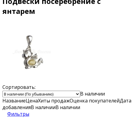
Подвески посеребрение с
янтарем
Сортировать:
В наличии
Название
Цена
Хиты продаж
Оценка
покупателей
Дата
добавления
В наличии
В наличии
Фильтры