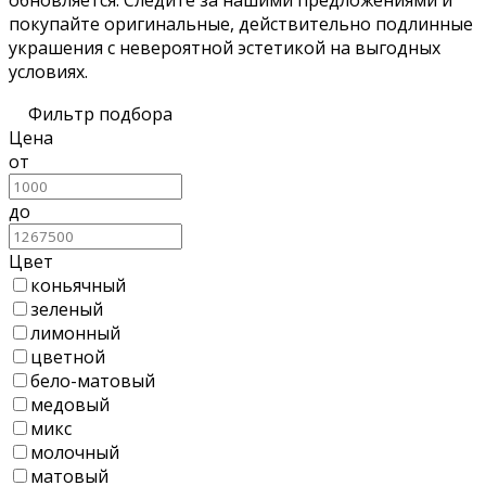
покупайте оригинальные, действительно подлинные
украшения с невероятной эстетикой на выгодных
условиях.
Фильтр подбора
Цена
от
до
Цвет
коньячный
зеленый
лимонный
цветной
бело-матовый
медовый
микс
молочный
матовый