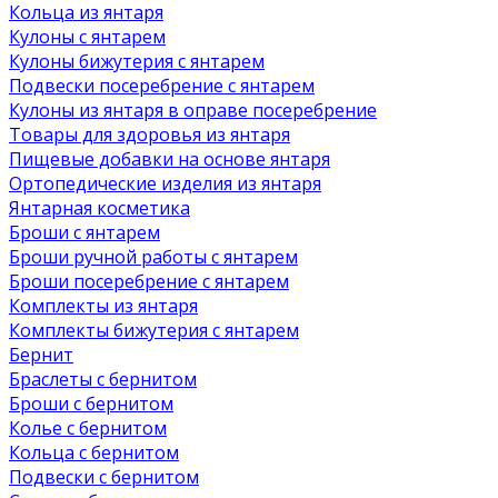
Кольца из янтаря
Кулоны с янтарем
Кулоны бижутерия с янтарем
Подвески посеребрение с янтарем
Кулоны из янтаря в оправе посеребрение
Товары для здоровья из янтаря
Пищевые добавки на основе янтаря
Ортопедические изделия из янтаря
Янтарная косметика
Броши с янтарем
Броши ручной работы с янтарем
Броши посеребрение с янтарем
Комплекты из янтаря
Комплекты бижутерия с янтарем
Бернит
Браслеты с бернитом
Броши с бернитом
Колье с бернитом
Кольца с бернитом
Подвески с бернитом