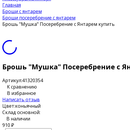
Главная
Броши с янтарем
Броши посеребрение с янтарем
Брошь "Мушка" Посеребрение с Янтарем купить
Брошь "Мушка" Посеребрение с Я
Артикул:
41320354
К сравнению
В избранное
Написать отзыв
Цвет:
коньячный
Склад основной:
В наличии
910
₽