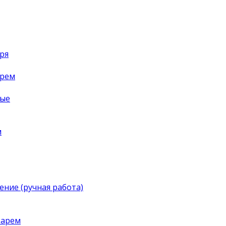
ря
арем
ные
м
ение (ручная работа)
тарем