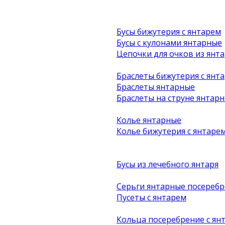
Бусы бижутерия с янтарем
Бусы с кулонами янтарные
Цепочки для очков из янта
Браслеты бижутерия с янт
Браслеты янтарные
Браслеты на струне янтар
Колье янтарные
Колье бижутерия с янтаре
Бусы из лечебного янтаря
Серьги янтарные посеребр
Пусеты с янтарем
Кольца посеребрение с ян