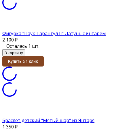
Фигурка "Паук Тарантул II" Латунь с Янтарем
2 100
₽
Осталась 1 шт.
В корзину
Купить в 1 клик
Браслет детский "Мятый шар" из Янтаря
1 350
₽