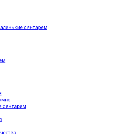
аленькие с янтарем
рем
я
амне
 с янтарем
я
чества