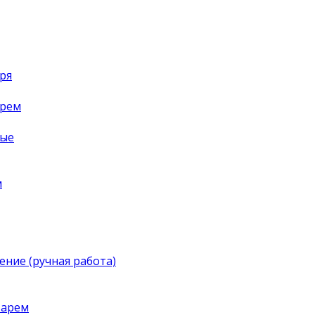
ря
арем
ные
м
ение (ручная работа)
тарем