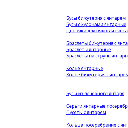
Бусы бижутерия с янтарем
Бусы с кулонами янтарные
Цепочки для очков из янта
Браслеты бижутерия с янт
Браслеты янтарные
Браслеты на струне янтар
Колье янтарные
Колье бижутерия с янтаре
Бусы из лечебного янтаря
Серьги янтарные посеребр
Пусеты с янтарем
Кольца посеребрение с ян