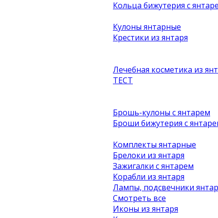
Кольца бижутерия с янтар
Кулоны янтарные
Крестики из янтаря
Лечебная косметика из ян
ТЕСТ
Брошь-кулоны с янтарем
Броши бижутерия с янтаре
Комплекты янтарные
Брелоки из янтаря
Зажигалки с янтарем
Корабли из янтаря
Лампы, подсвечники янта
Смотреть все
Иконы из янтаря