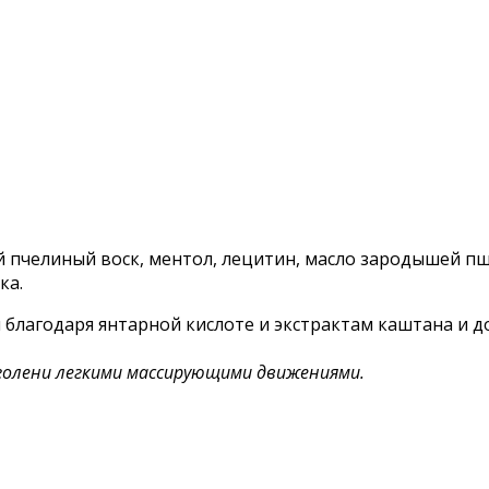
й пчелиный воск, ментол, лецитин, масло зародышей п
ка.
 благодаря янтарной кислоте и экстрактам каштана и д
голени легкими массирующими движениями.