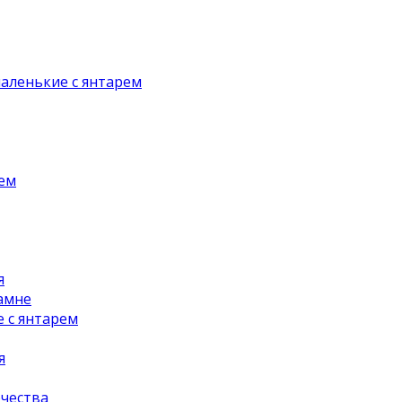
аленькие с янтарем
рем
я
амне
 с янтарем
я
чества