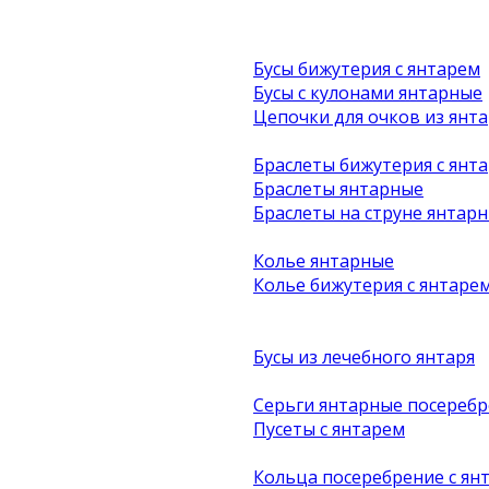
Бусы бижутерия с янтарем
Бусы с кулонами янтарные
Цепочки для очков из янта
Браслеты бижутерия с янт
Браслеты янтарные
Браслеты на струне янтар
Колье янтарные
Колье бижутерия с янтаре
Бусы из лечебного янтаря
Серьги янтарные посеребр
Пусеты с янтарем
Кольца посеребрение с ян