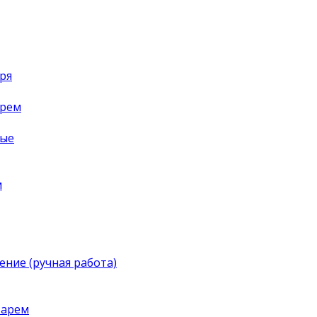
ря
арем
ные
м
ение (ручная работа)
тарем