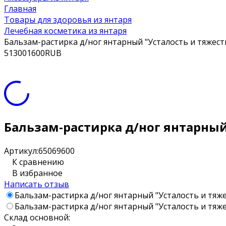
Главная
Товары для здоровья из янтаря
Лечебная косметика из янтаря
Бальзам-растирка д/ног янтарный "Усталость и тяжест
5
1300
1600
RUB
Бальзам-растирка д/ног янтарный
Артикул:
65069600
К сравнению
В избранное
Написать отзыв
Бальзам-растирка д/ног янтарный "Усталость и тяжест
Бальзам-растирка д/ног янтарный "Усталость и тяжест
Склад основной: