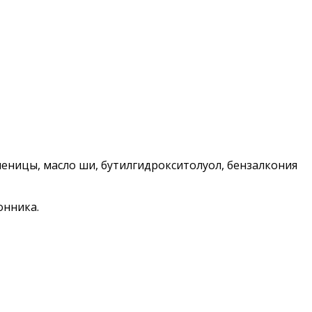
шеницы, масло ши, бутилгидрокситолуол, бензалкония
онника.