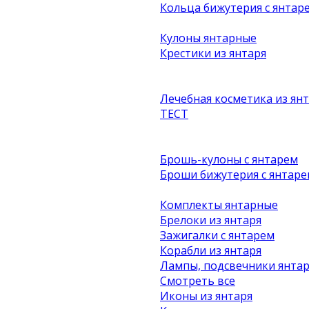
Кольца бижутерия с янтар
Кулоны янтарные
Крестики из янтаря
Лечебная косметика из ян
ТЕСТ
Брошь-кулоны с янтарем
Броши бижутерия с янтаре
Комплекты янтарные
Брелоки из янтаря
Зажигалки с янтарем
Корабли из янтаря
Лампы, подсвечники янта
Смотреть все
Иконы из янтаря