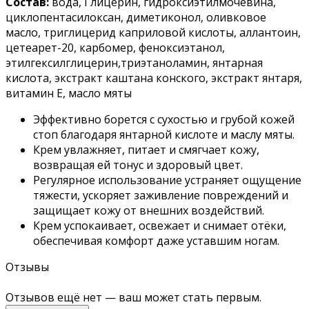
Состав:
вода, Глицерин, гидроксиэтилмочевина,
циклопентасилоксан, диметиконол, оливковое
масло, триглицерид каприловой кислоты, аллантоин,
цетеарет-20, карбомер, феноксиэтанол,
этилгексилглицерин,триэтаноламин, янтарная
кислота, экстракт каштана конского, экстракт янтаря,
витамин Е, масло мяты
Эффективно борется с сухостью и грубой кожей
стоп благодаря янтарной кислоте и маслу мяты.
Крем увлажняет, питает и смягчает кожу,
возвращая ей тонус и здоровый цвет.
Регулярное использование устраняет ощущение
тяжести, ускоряет заживление повреждений и
защищает кожу от внешних воздействий.
Крем успокаивает, освежает и снимает отёки,
обеспечивая комфорт даже уставшим ногам.
Отзывы
Отзывов ещё нет — ваш может стать первым.