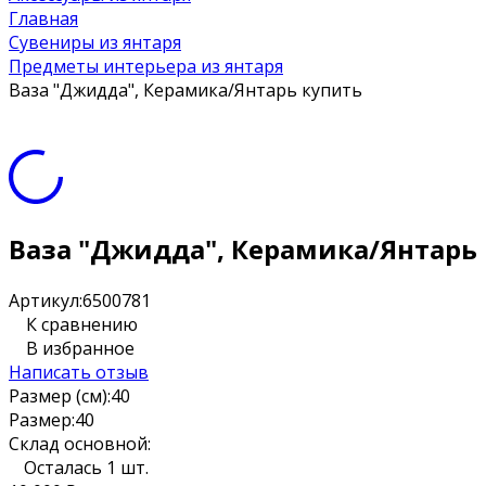
Главная
Сувениры из янтаря
Предметы интерьера из янтаря
Ваза "Джидда", Керамика/Янтарь купить
Ваза "Джидда", Керамика/Янтарь
Артикул:
6500781
К сравнению
В избранное
Написать отзыв
Размер (см):
40
Размер:
40
Склад основной:
Осталась 1 шт.