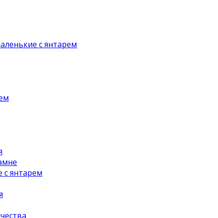
аленькие с янтарем
рем
я
амне
 с янтарем
я
чества