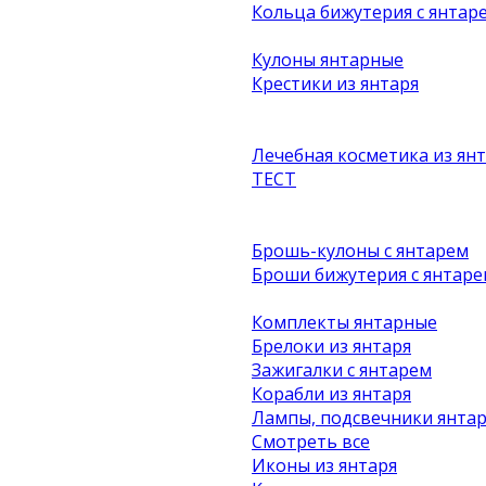
Кольца бижутерия с янтар
Кулоны янтарные
Крестики из янтаря
Лечебная косметика из ян
ТЕСТ
Брошь-кулоны с янтарем
Броши бижутерия с янтаре
Комплекты янтарные
Брелоки из янтаря
Зажигалки с янтарем
Корабли из янтаря
Лампы, подсвечники янта
Смотреть все
Иконы из янтаря