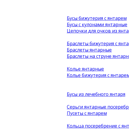
Бусы бижутерия с янтарем
Бусы с кулонами янтарные
Цепочки для очков из янта
Браслеты бижутерия с янт
Браслеты янтарные
Браслеты на струне янтар
Колье янтарные
Колье бижутерия с янтаре
Бусы из лечебного янтаря
Серьги янтарные посеребр
Пусеты с янтарем
Кольца посеребрение с ян