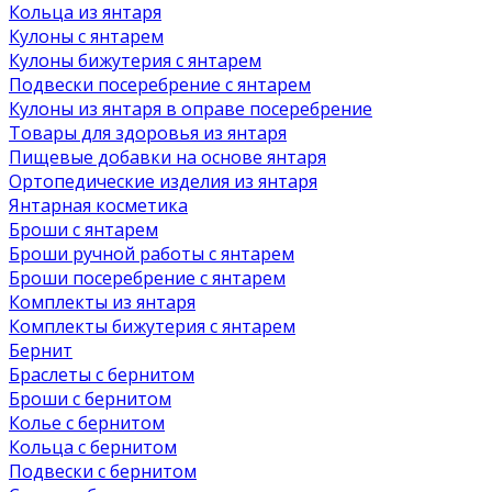
Кольца из янтаря
Кулоны с янтарем
Кулоны бижутерия с янтарем
Подвески посеребрение с янтарем
Кулоны из янтаря в оправе посеребрение
Товары для здоровья из янтаря
Пищевые добавки на основе янтаря
Ортопедические изделия из янтаря
Янтарная косметика
Броши с янтарем
Броши ручной работы с янтарем
Броши посеребрение с янтарем
Комплекты из янтаря
Комплекты бижутерия с янтарем
Бернит
Браслеты с бернитом
Броши с бернитом
Колье с бернитом
Кольца с бернитом
Подвески с бернитом