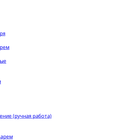
ря
арем
ные
м
ение (ручная работа)
тарем