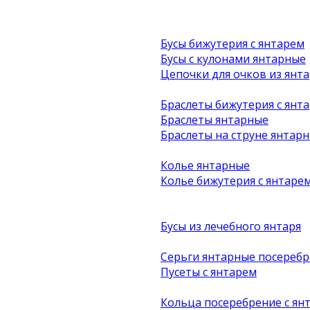
Бусы бижутерия с янтарем
Бусы с кулонами янтарные
Цепочки для очков из янта
Браслеты бижутерия с янт
Браслеты янтарные
Браслеты на струне янтар
Колье янтарные
Колье бижутерия с янтаре
Бусы из лечебного янтаря
Серьги янтарные посеребр
Пусеты с янтарем
Кольца посеребрение с ян