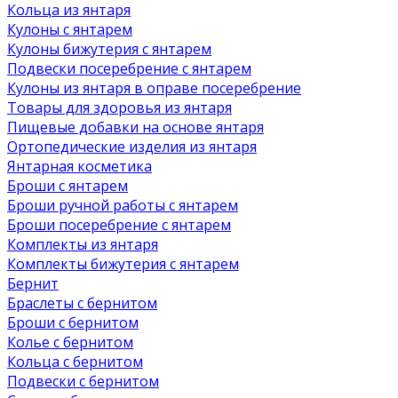
Кольца из янтаря
Кулоны с янтарем
Кулоны бижутерия с янтарем
Подвески посеребрение с янтарем
Кулоны из янтаря в оправе посеребрение
Товары для здоровья из янтаря
Пищевые добавки на основе янтаря
Ортопедические изделия из янтаря
Янтарная косметика
Броши с янтарем
Броши ручной работы с янтарем
Броши посеребрение с янтарем
Комплекты из янтаря
Комплекты бижутерия с янтарем
Бернит
Браслеты с бернитом
Броши с бернитом
Колье с бернитом
Кольца с бернитом
Подвески с бернитом