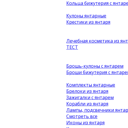
Кольца бижутерия с янтар
Кулоны янтарные
Крестики из янтаря
Лечебная косметика из ян
ТЕСТ
Брошь-кулоны с янтарем
Броши бижутерия с янтаре
Комплекты янтарные
Брелоки из янтаря
Зажигалки с янтарем
Корабли из янтаря
Лампы, подсвечники янта
Смотреть все
Иконы из янтаря