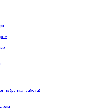
ря
арем
ные
м
ение (ручная работа)
тарем