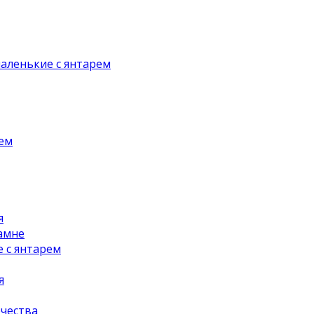
аленькие с янтарем
рем
я
амне
 с янтарем
я
чества