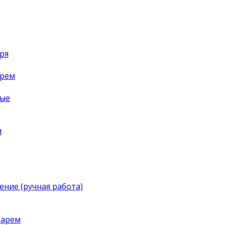
ря
арем
ные
м
ение (ручная работа)
тарем