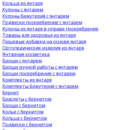
Кольца из янтаря
Кулоны с янтарем
Кулоны бижутерия с янтарем
Подвески посеребрение с янтарем
Кулоны из янтаря в оправе посеребрение
Товары для здоровья из янтаря
Пищевые добавки на основе янтаря
Ортопедические изделия из янтаря
Янтарная косметика
Броши с янтарем
Броши ручной работы с янтарем
Броши посеребрение с янтарем
Комплекты из янтаря
Комплекты бижутерия с янтарем
Бернит
Браслеты с бернитом
Броши с бернитом
Колье с бернитом
Кольца с бернитом
Подвески с бернитом