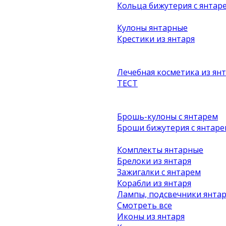
Кольца бижутерия с янтар
Кулоны янтарные
Крестики из янтаря
Лечебная косметика из ян
ТЕСТ
Брошь-кулоны с янтарем
Броши бижутерия с янтаре
Комплекты янтарные
Брелоки из янтаря
Зажигалки с янтарем
Корабли из янтаря
Лампы, подсвечники янта
Смотреть все
Иконы из янтаря