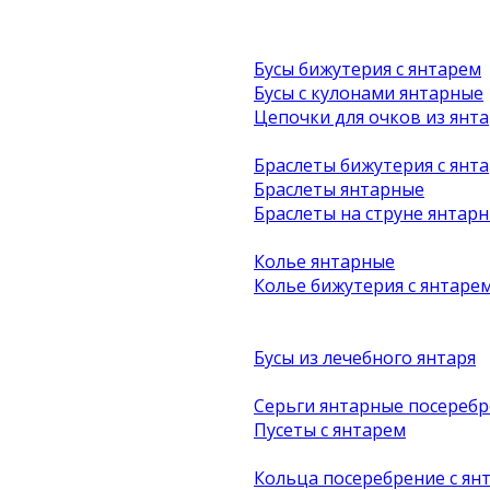
Бусы бижутерия с янтарем
Бусы с кулонами янтарные
Цепочки для очков из янта
Браслеты бижутерия с янт
Браслеты янтарные
Браслеты на струне янтар
Колье янтарные
Колье бижутерия с янтаре
Бусы из лечебного янтаря
Серьги янтарные посеребр
Пусеты с янтарем
Кольца посеребрение с ян