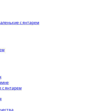
аленькие с янтарем
рем
я
амне
 с янтарем
я
чества