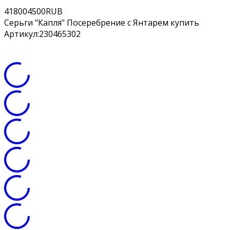
4
1800
4500
RUB
Серьги "Капля" Посеребрение с Янтарем купить
Артикул:
230465302