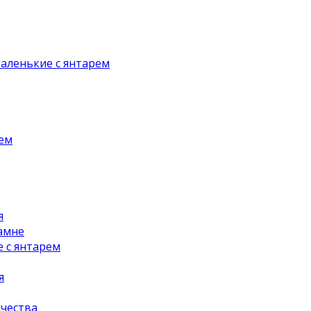
аленькие с янтарем
рем
я
амне
 с янтарем
я
чества