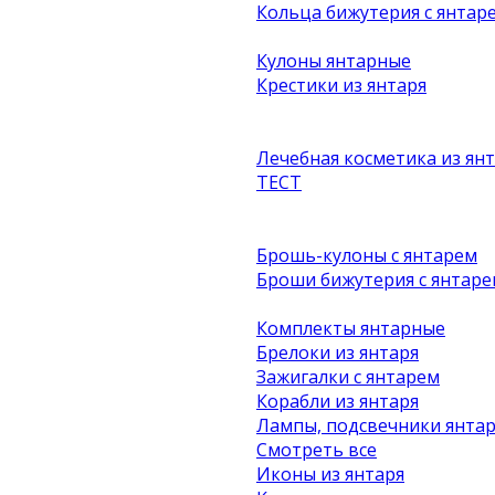
Кольца бижутерия с янтар
Кулоны янтарные
Крестики из янтаря
Лечебная косметика из ян
ТЕСТ
Брошь-кулоны с янтарем
Броши бижутерия с янтаре
Комплекты янтарные
Брелоки из янтаря
Зажигалки с янтарем
Корабли из янтаря
Лампы, подсвечники янта
Смотреть все
Иконы из янтаря