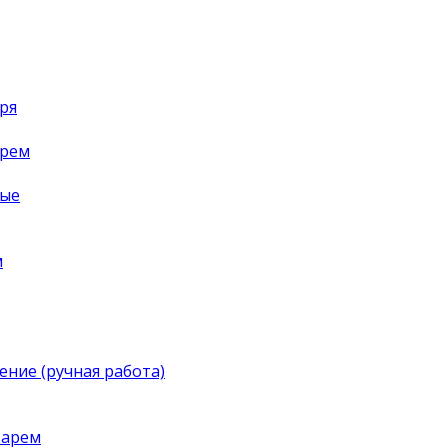
ря
арем
ные
м
ение (ручная работа)
тарем