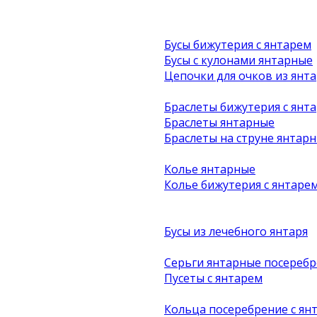
Бусы бижутерия с янтарем
Бусы с кулонами янтарные
Цепочки для очков из янта
Браслеты бижутерия с янт
Браслеты янтарные
Браслеты на струне янтар
Колье янтарные
Колье бижутерия с янтаре
Бусы из лечебного янтаря
Серьги янтарные посеребр
Пусеты с янтарем
Кольца посеребрение с ян