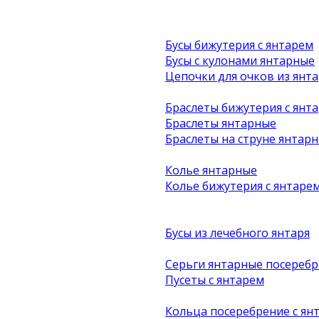
Бусы бижутерия с янтарем
Бусы с кулонами янтарные
Цепочки для очков из янта
Браслеты бижутерия с янт
Браслеты янтарные
Браслеты на струне янтар
Колье янтарные
Колье бижутерия с янтаре
Бусы из лечебного янтаря
Серьги янтарные посеребр
Пусеты с янтарем
Кольца посеребрение с ян