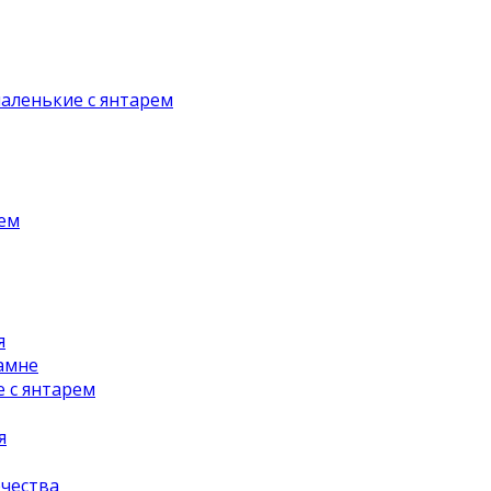
аленькие с янтарем
рем
я
амне
 с янтарем
я
чества