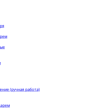
ря
арем
ные
м
ение (ручная работа)
тарем