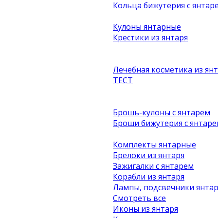
Кольца бижутерия с янтар
Кулоны янтарные
Крестики из янтаря
Лечебная косметика из ян
ТЕСТ
Брошь-кулоны с янтарем
Броши бижутерия с янтаре
Комплекты янтарные
Брелоки из янтаря
Зажигалки с янтарем
Корабли из янтаря
Лампы, подсвечники янта
Смотреть все
Иконы из янтаря