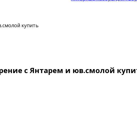
в.смолой купить
рение с Янтарем и юв.смолой купи