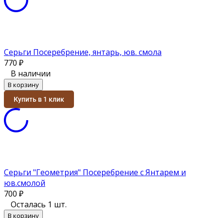
Серьги Посеребрение, янтарь, юв. смола
770
₽
В наличии
В корзину
Купить в 1 клик
Серьги "Геометрия" Посеребрение с Янтарем и
юв.смолой
700
₽
Осталась 1 шт.
В корзину