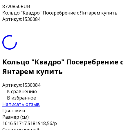
8
720
850
RUB
Кольцо "Квадро" Посеребрение с Янтарем купить
Артикул:
1530084
Кольцо "Квадро" Посеребрение с
Янтарем купить
Артикул:
1530084
К сравнению
В избранное
Написать отзыв
Цвет:
микс
Размер (см):
16
16.5
17
17.5
18
19
18,5
б/р
Склад основной: