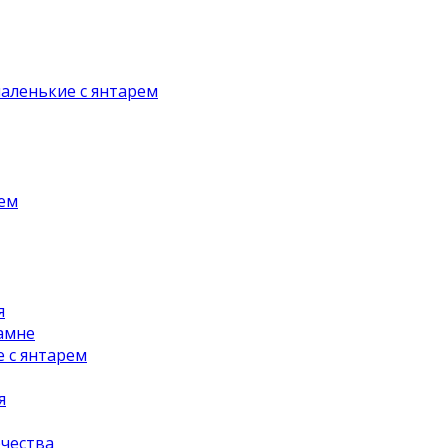
аленькие с янтарем
рем
я
амне
 с янтарем
я
чества