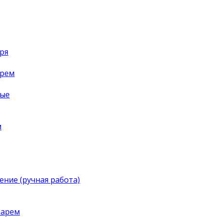
ря
арем
ные
м
ение (ручная работа)
тарем