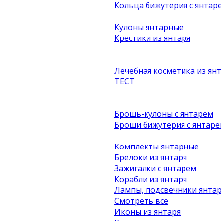
Кольца бижутерия с янтар
Кулоны янтарные
Крестики из янтаря
Лечебная косметика из ян
ТЕСТ
Брошь-кулоны с янтарем
Броши бижутерия с янтаре
Комплекты янтарные
Брелоки из янтаря
Зажигалки с янтарем
Корабли из янтаря
Лампы, подсвечники янта
Смотреть все
Иконы из янтаря