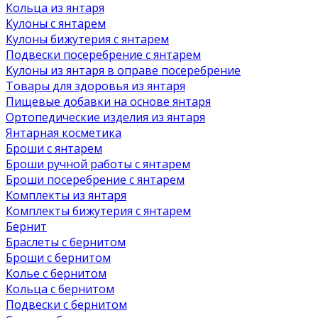
Кольца из янтаря
Кулоны с янтарем
Кулоны бижутерия с янтарем
Подвески посеребрение с янтарем
Кулоны из янтаря в оправе посеребрение
Товары для здоровья из янтаря
Пищевые добавки на основе янтаря
Ортопедические изделия из янтаря
Янтарная косметика
Броши с янтарем
Броши ручной работы с янтарем
Броши посеребрение с янтарем
Комплекты из янтаря
Комплекты бижутерия с янтарем
Бернит
Браслеты с бернитом
Броши с бернитом
Колье с бернитом
Кольца с бернитом
Подвески с бернитом