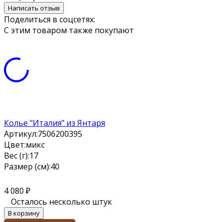
Написать отзыв
Поделиться в соцсетях:
С этим товаром также покупают
Колье "Италия" из Янтаря
Артикул:
7506200395
Цвет:
микс
Вес (г):
17
Размер (см):
40
4 080
₽
Осталось несколько штук
В корзину