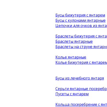
Бусы бижутерия с янтарем
Бусы с кулонами янтарные
Цепочки для очков из янта
Браслеты бижутерия с янт
Браслеты янтарные
Браслеты на струне янтар
Колье янтарные
Колье бижутерия с янтаре
Бусы из лечебного янтаря
Серьги янтарные посеребр
Пусеты с янтарем
Кольца посеребрение с ян