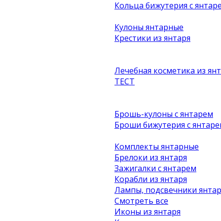
Кольца бижутерия с янтар
Кулоны янтарные
Крестики из янтаря
Лечебная косметика из ян
ТЕСТ
Брошь-кулоны с янтарем
Броши бижутерия с янтаре
Комплекты янтарные
Брелоки из янтаря
Зажигалки с янтарем
Корабли из янтаря
Лампы, подсвечники янта
Смотреть все
Иконы из янтаря