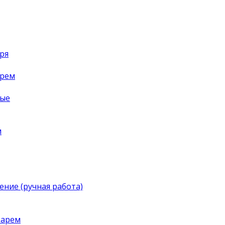
ря
арем
ные
м
ение (ручная работа)
тарем