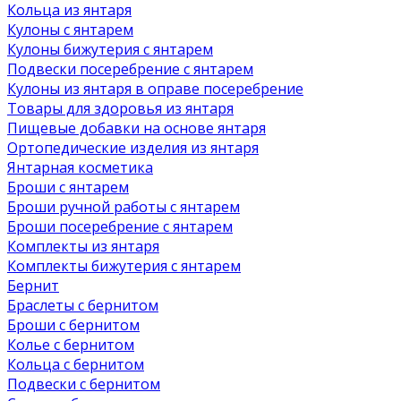
Кольца из янтаря
Кулоны с янтарем
Кулоны бижутерия с янтарем
Подвески посеребрение с янтарем
Кулоны из янтаря в оправе посеребрение
Товары для здоровья из янтаря
Пищевые добавки на основе янтаря
Ортопедические изделия из янтаря
Янтарная косметика
Броши с янтарем
Броши ручной работы с янтарем
Броши посеребрение с янтарем
Комплекты из янтаря
Комплекты бижутерия с янтарем
Бернит
Браслеты с бернитом
Броши с бернитом
Колье с бернитом
Кольца с бернитом
Подвески с бернитом