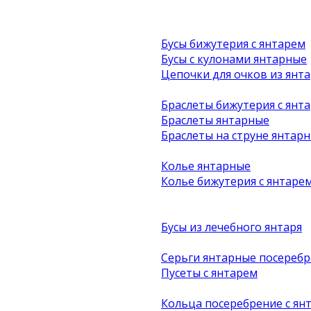
Бусы бижутерия с янтарем
Бусы с кулонами янтарные
Цепочки для очков из янта
Браслеты бижутерия с янт
Браслеты янтарные
Браслеты на струне янтар
Колье янтарные
Колье бижутерия с янтаре
Бусы из лечебного янтаря
Серьги янтарные посеребр
Пусеты с янтарем
Кольца посеребрение с ян