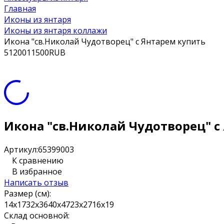
Главная
Иконы из янтаря
Иконы из янтаря коллажи
Икона "св.Николай Чудотворец" с Янтарем купить
5
1200
11500
RUB
Икона "св.Николай Чудотворец" с
Артикул:
65399003
К сравнению
В избранное
Написать отзыв
Размер (см):
14х17
32х36
40х47
23х27
16х19
Склад основной: