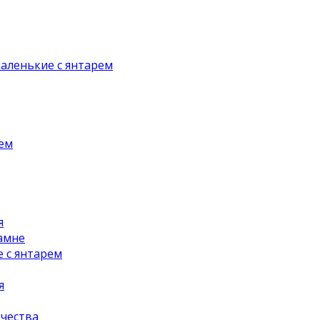
аленькие с янтарем
рем
я
амне
 с янтарем
я
чества