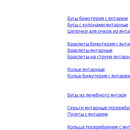
Бусы бижутерия с янтарем
Бусы с кулонами янтарные
Цепочки для очков из янта
Браслеты бижутерия с янт
Браслеты янтарные
Браслеты на струне янтар
Колье янтарные
Колье бижутерия с янтаре
Бусы из лечебного янтаря
Серьги янтарные посеребр
Пусеты с янтарем
Кольца посеребрение с ян