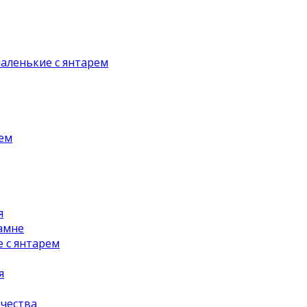
аленькие с янтарем
рем
я
амне
 с янтарем
я
чества