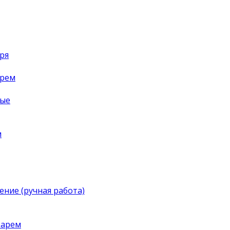
ря
арем
ные
м
ение (ручная работа)
тарем