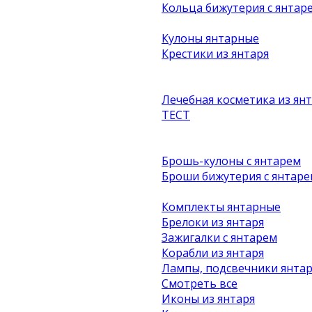
Кольца бижутерия с янтар
Кулоны янтарные
Крестики из янтаря
Лечебная косметика из ян
ТЕСТ
Брошь-кулоны с янтарем
Броши бижутерия с янтаре
Комплекты янтарные
Брелоки из янтаря
Зажигалки с янтарем
Корабли из янтаря
Лампы, подсвечники янта
Смотреть все
Иконы из янтаря