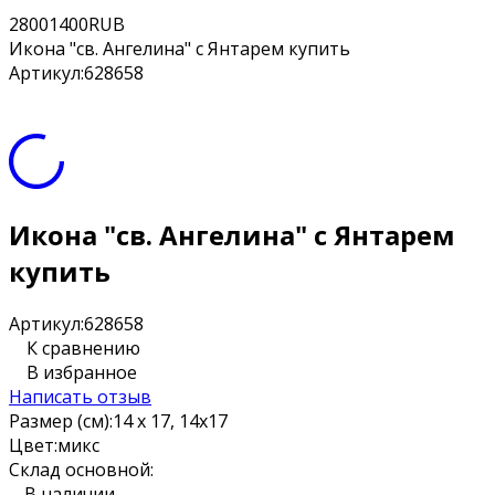
2
800
1400
RUB
Икона "св. Ангелина" с Янтарем купить
Артикул:
628658
Икона "св. Ангелина" с Янтарем
купить
Артикул:
628658
К сравнению
В избранное
Написать отзыв
Размер (см):
14 х 17, 14х17
Цвет:
микс
Склад основной:
В наличии