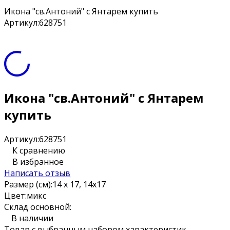
Икона "св.Антоний" с Янтарем купить
Артикул:
628751
Икона "св.Антоний" с Янтарем
купить
Артикул:
628751
К сравнению
В избранное
Написать отзыв
Размер (см):
14 х 17, 14х17
Цвет:
микс
Склад основной:
В наличии
Товар с выбранным набором характеристик