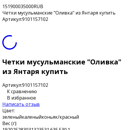
15
19000
35000
RUB
Четки мусульманские "Оливка" из Янтаря купить
Артикул:
9101157102
Четки мусульманские "Оливка"
из Янтаря купить
Артикул:
9101157102
К сравнению
В избранное
Написать отзыв
Цвет:
зеленый
каленый
коньяк/красный
Вес (г):
19
20
25
28
30
31
32
35
31.6
35.5
30.1