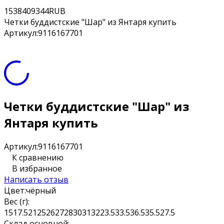
15
3840
9344
RUB
Четки буддистские "Шар" из Янтаря купить
Артикул:
9116167701
Четки буддистские "Шар" из
Янтаря купить
Артикул:
9116167701
К сравнению
В избранное
Написать отзыв
Цвет:
чёрный
Вес (г):
15
17.5
21
25
26
27
28
30
31
32
23.5
33.5
36.5
35.5
27.5
Склад основной: