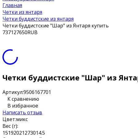
Главная
Четки из янтаря
Четки буддистские из янтаря
Четки буддистские "Шар" из Янтаря купить
7
3712
7650
RUB
Четки буддистские "Шар" из Янта
Артикул:
9506167701
К сравнению
В избранное
Написать отзыв
Цвет:
микс
Вес (г):
15
19
20
21
27
30
14.5