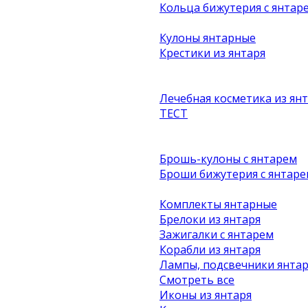
Кольца бижутерия с янтар
Кулоны янтарные
Крестики из янтаря
Лечебная косметика из ян
ТЕСТ
Брошь-кулоны с янтарем
Броши бижутерия с янтаре
Комплекты янтарные
Брелоки из янтаря
Зажигалки с янтарем
Корабли из янтаря
Лампы, подсвечники янта
Смотреть все
Иконы из янтаря