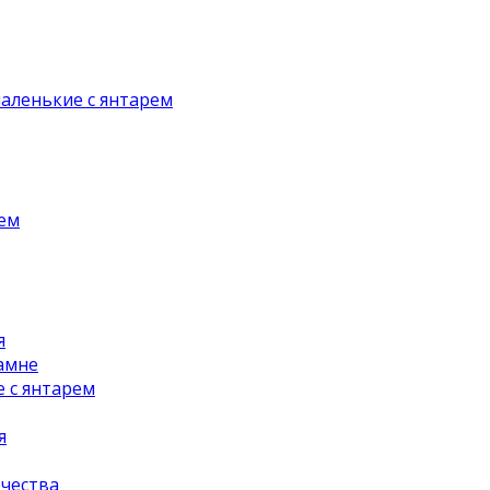
аленькие с янтарем
рем
я
амне
 с янтарем
я
чества