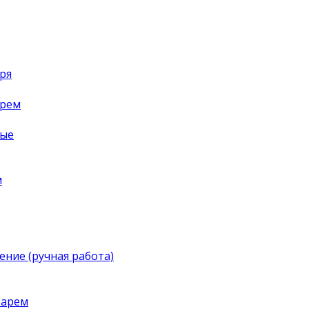
ря
арем
ные
м
ение (ручная работа)
тарем