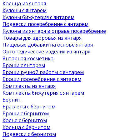
Кольца из янтаря
Кулоны с янтарем
Кулоны бижутерия с янтарем
Подвески посеребрение с янтарем
Кулоны из янтаря в оправе посеребрение
Товары для здоровья из янтаря
Пищевые добавки на основе янтаря
Ортопедические изделия из янтаря
Янтарная косметика
Броши с янтарем
Броши ручной работы с янтарем
Броши посеребрение с янтарем
Комплекты из янтаря
Комплекты бижутерия с янтарем
Бернит
Браслеты с бернитом
Броши с бернитом
Колье с бернитом
Кольца с бернитом
Подвески с бернитом