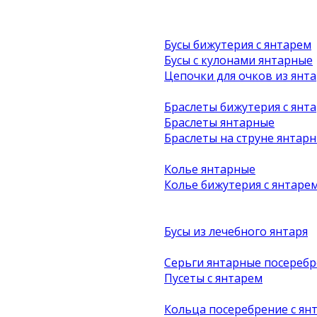
Бусы бижутерия с янтарем
Бусы с кулонами янтарные
Цепочки для очков из янта
Браслеты бижутерия с янт
Браслеты янтарные
Браслеты на струне янтар
Колье янтарные
Колье бижутерия с янтаре
Бусы из лечебного янтаря
Серьги янтарные посеребр
Пусеты с янтарем
Кольца посеребрение с ян