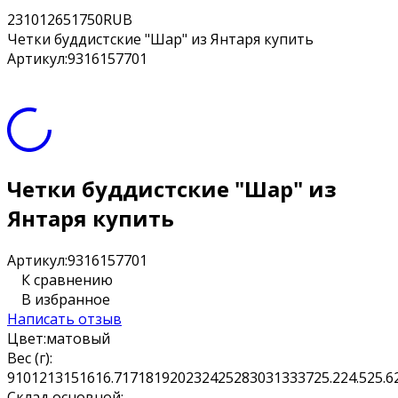
23
10126
51750
RUB
Четки буддистские "Шар" из Янтаря купить
Артикул:
9316157701
Четки буддистские "Шар" из
Янтаря купить
Артикул:
9316157701
К сравнению
В избранное
Написать отзыв
Цвет:
матовый
Вес (г):
9
10
12
13
15
16
16.7
17
18
19
20
23
24
25
28
30
31
33
37
25.2
24.5
25.6
Склад основной: