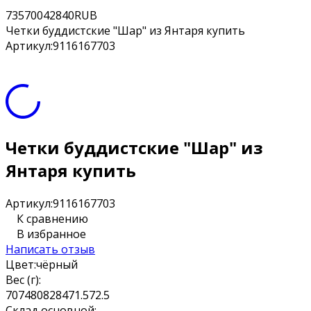
7
35700
42840
RUB
Четки буддистские "Шар" из Янтаря купить
Артикул:
9116167703
Четки буддистские "Шар" из
Янтаря купить
Артикул:
9116167703
К сравнению
В избранное
Написать отзыв
Цвет:
чёрный
Вес (г):
70
74
80
82
84
71.5
72.5
Склад основной: