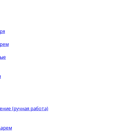
ря
арем
ные
м
ение (ручная работа)
тарем