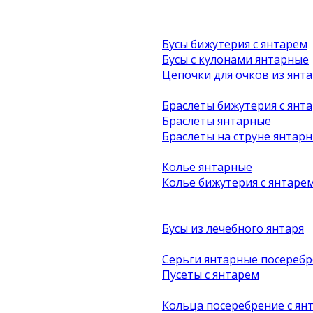
Бусы бижутерия с янтарем
Бусы с кулонами янтарные
Цепочки для очков из янта
Браслеты бижутерия с янт
Браслеты янтарные
Браслеты на струне янтар
Колье янтарные
Колье бижутерия с янтаре
Бусы из лечебного янтаря
Серьги янтарные посеребр
Пусеты с янтарем
Кольца посеребрение с ян