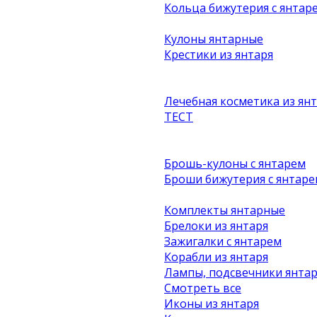
Кольца бижутерия с янтар
Кулоны янтарные
Крестики из янтаря
Лечебная косметика из ян
ТЕСТ
Брошь-кулоны с янтарем
Броши бижутерия с янтаре
Комплекты янтарные
Брелоки из янтаря
Зажигалки с янтарем
Корабли из янтаря
Лампы, подсвечники янта
Смотреть все
Иконы из янтаря