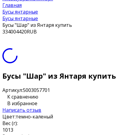
Главная
Бусы янтарные
Бусы янтарные
Бусы "Шар" из Янтаря купить
3
3400
4420
RUB
Бусы "Шар" из Янтаря купить
Артикул:
5003057701
К сравнению
В избранное
Написать отзыв
Цвет:
темно-каленый
Вес (г):
10
13