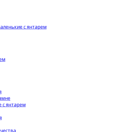
аленькие с янтарем
рем
я
амне
 с янтарем
я
чества