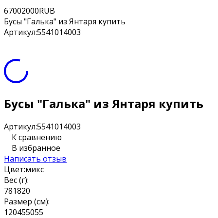
6
700
2000
RUB
Бусы "Галька" из Янтаря купить
Артикул:
5541014003
Бусы "Галька" из Янтаря купить
Артикул:
5541014003
К сравнению
В избранное
Написать отзыв
Цвет:
микс
Вес (г):
7
8
18
20
Размер (см):
120
45
50
55