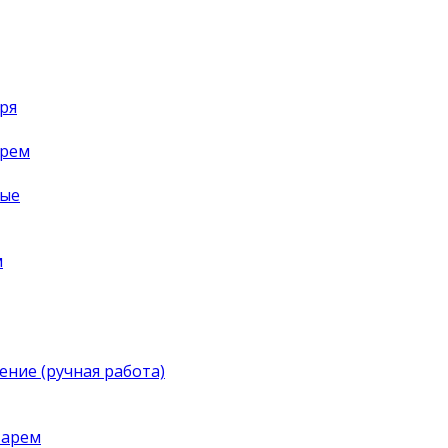
ря
арем
ные
м
ение (ручная работа)
тарем