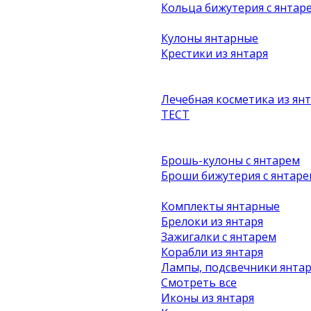
Кольца бижутерия с янтар
Кулоны янтарные
Крестики из янтаря
Лечебная косметика из ян
ТЕСТ
Брошь-кулоны с янтарем
Броши бижутерия с янтаре
Комплекты янтарные
Брелоки из янтаря
Зажигалки с янтарем
Корабли из янтаря
Лампы, подсвечники янта
Смотреть все
Иконы из янтаря