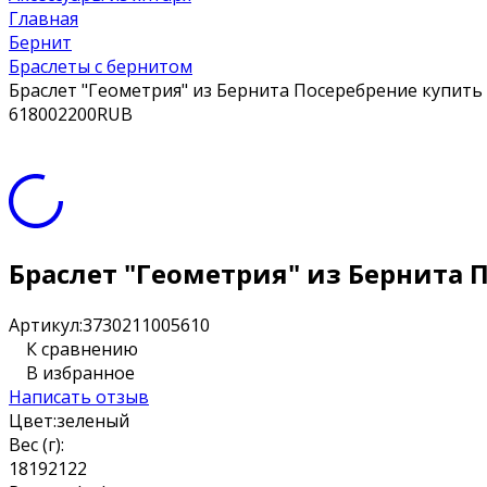
Главная
Бернит
Браслеты с бернитом
Браслет "Геометрия" из Бернита Посеребрение купить
6
1800
2200
RUB
Браслет "Геометрия" из Бернита 
Артикул:
3730211005610
К сравнению
В избранное
Написать отзыв
Цвет:
зеленый
Вес (г):
18
19
21
22