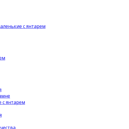
аленькие с янтарем
рем
я
амне
 с янтарем
я
чества