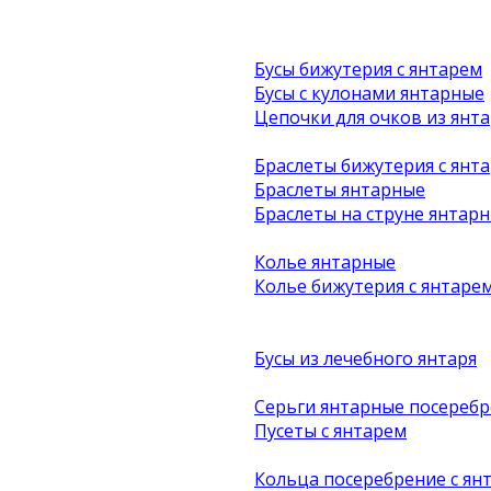
Бусы бижутерия с янтарем
Бусы с кулонами янтарные
Цепочки для очков из янта
Браслеты бижутерия с янт
Браслеты янтарные
Браслеты на струне янтар
Колье янтарные
Колье бижутерия с янтаре
Бусы из лечебного янтаря
Серьги янтарные посеребр
Пусеты с янтарем
Кольца посеребрение с ян