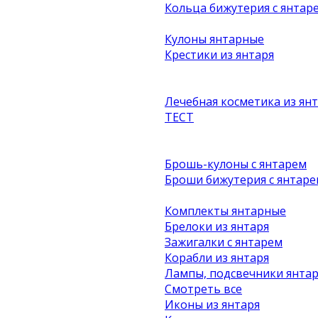
Кольца бижутерия с янтар
Кулоны янтарные
Крестики из янтаря
Лечебная косметика из ян
ТЕСТ
Брошь-кулоны с янтарем
Броши бижутерия с янтаре
Комплекты янтарные
Брелоки из янтаря
Зажигалки с янтарем
Корабли из янтаря
Лампы, подсвечники янта
Смотреть все
Иконы из янтаря