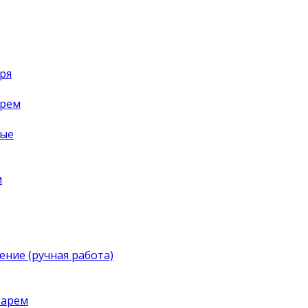
ря
арем
ные
м
ение (ручная работа)
тарем