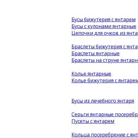
Бусы бижутерия с янтарем
Бусы с кулонами янтарные
Цепочки для очков из янта
Браслеты бижутерия с янт
Браслеты янтарные
Браслеты на струне янтар
Колье янтарные
Колье бижутерия с янтаре
Бусы из лечебного янтаря
Серьги янтарные посеребр
Пусеты с янтарем
Кольца посеребрение с ян