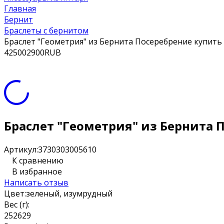
Главная
Бернит
Браслеты с бернитом
Браслет "Геометрия" из Бернита Посеребрение купить
4
2500
2900
RUB
Браслет "Геометрия" из Бернита 
Артикул:
3730303005610
К сравнению
В избранное
Написать отзыв
Цвет:
зеленый, изумрудный
Вес (г):
25
26
29