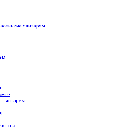
аленькие с янтарем
рем
я
амне
 с янтарем
я
чества