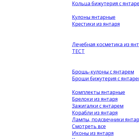
Кольца бижутерия с янтар
Кулоны янтарные
Крестики из янтаря
Лечебная косметика из ян
ТЕСТ
Брошь-кулоны с янтарем
Броши бижутерия с янтаре
Комплекты янтарные
Брелоки из янтаря
Зажигалки с янтарем
Корабли из янтаря
Лампы, подсвечники янта
Смотреть все
Иконы из янтаря