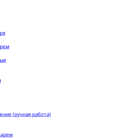
ря
арем
ные
м
ение (ручная работа)
тарем