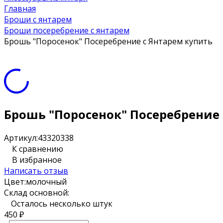
Главная
Броши с янтарем
Броши посеребрение с янтарем
Брошь "Поросенок" Посеребрение с Янтарем купить
Брошь "Поросенок" Посеребрение 
Артикул:
43320338
К сравнению
В избранное
Написать отзыв
Цвет:
молочный
Склад основной:
Осталось несколько штук
450
₽