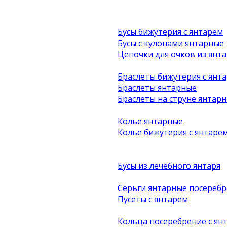
Бусы бижутерия с янтарем
Бусы с кулонами янтарные
Цепочки для очков из янта
Браслеты бижутерия с янт
Браслеты янтарные
Браслеты на струне янтар
Колье янтарные
Колье бижутерия с янтаре
Бусы из лечебного янтаря
Серьги янтарные посеребр
Пусеты с янтарем
Кольца посеребрение с ян