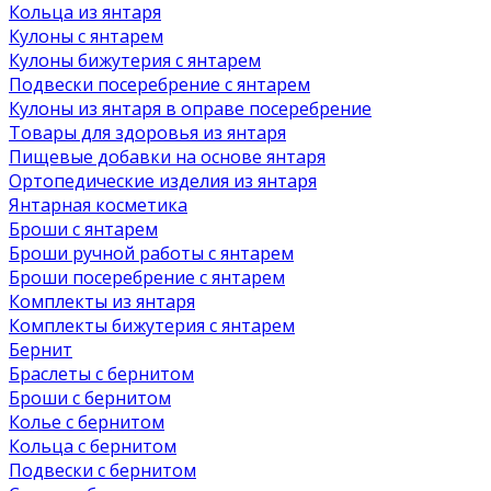
Кольца из янтаря
Кулоны с янтарем
Кулоны бижутерия с янтарем
Подвески посеребрение с янтарем
Кулоны из янтаря в оправе посеребрение
Товары для здоровья из янтаря
Пищевые добавки на основе янтаря
Ортопедические изделия из янтаря
Янтарная косметика
Броши с янтарем
Броши ручной работы с янтарем
Броши посеребрение с янтарем
Комплекты из янтаря
Комплекты бижутерия с янтарем
Бернит
Браслеты с бернитом
Броши с бернитом
Колье с бернитом
Кольца с бернитом
Подвески с бернитом