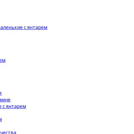
аленькие с янтарем
рем
я
амне
 с янтарем
я
чества