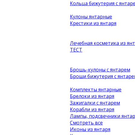
Кольца бижутерия с янтар
Кулоны янтарные
Крестики из янтаря
Лечебная косметика из ян
ТЕСТ
Брошь-кулоны с янтарем
Броши бижутерия с янтаре
Комплекты янтарные
Брелоки из янтаря
Зажигалки с янтарем
Корабли из янтаря
Лампы, подсвечники янта
Смотреть все
Иконы из янтаря