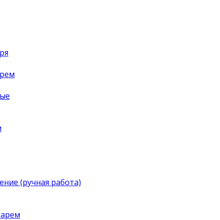
ря
арем
ные
м
ение (ручная работа)
тарем