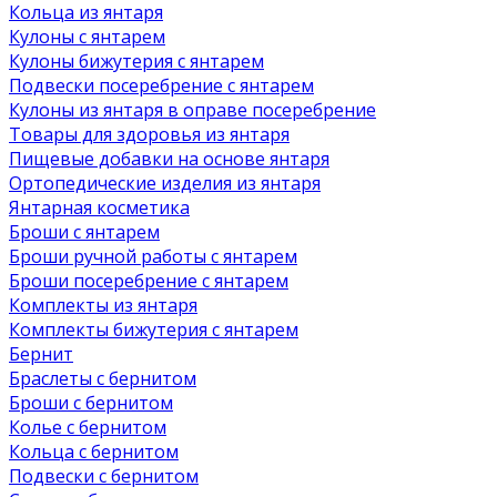
Кольца из янтаря
Кулоны с янтарем
Кулоны бижутерия с янтарем
Подвески посеребрение с янтарем
Кулоны из янтаря в оправе посеребрение
Товары для здоровья из янтаря
Пищевые добавки на основе янтаря
Ортопедические изделия из янтаря
Янтарная косметика
Броши с янтарем
Броши ручной работы с янтарем
Броши посеребрение с янтарем
Комплекты из янтаря
Комплекты бижутерия с янтарем
Бернит
Браслеты с бернитом
Броши с бернитом
Колье с бернитом
Кольца с бернитом
Подвески с бернитом