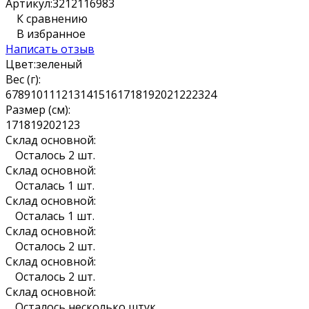
Артикул:
3212116983
К сравнению
В избранное
Написать отзыв
Цвет:
зеленый
Вес (г):
6
7
8
9
10
11
12
13
14
15
16
17
18
19
20
21
22
23
24
Размер (см):
17
18
19
20
21
23
Склад основной:
Осталось 2 шт.
Склад основной:
Осталась 1 шт.
Склад основной:
Осталась 1 шт.
Склад основной:
Осталось 2 шт.
Склад основной:
Осталось 2 шт.
Склад основной:
Осталось несколько штук