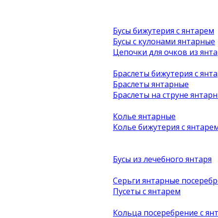
Бусы бижутерия с янтарем
Бусы с кулонами янтарные
Цепочки для очков из янта
Браслеты бижутерия с янт
Браслеты янтарные
Браслеты на струне янтар
Колье янтарные
Колье бижутерия с янтаре
Бусы из лечебного янтаря
Серьги янтарные посеребр
Пусеты с янтарем
Кольца посеребрение с ян