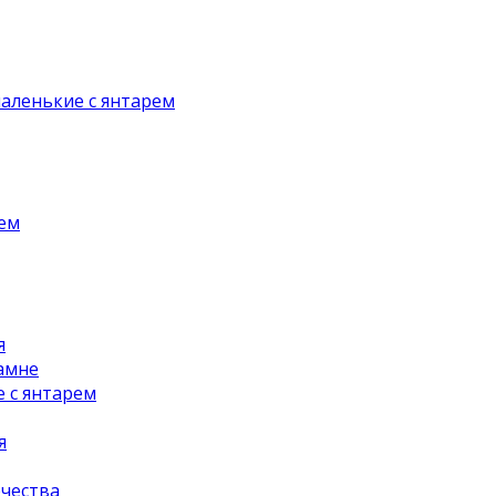
аленькие с янтарем
рем
я
амне
 с янтарем
я
чества