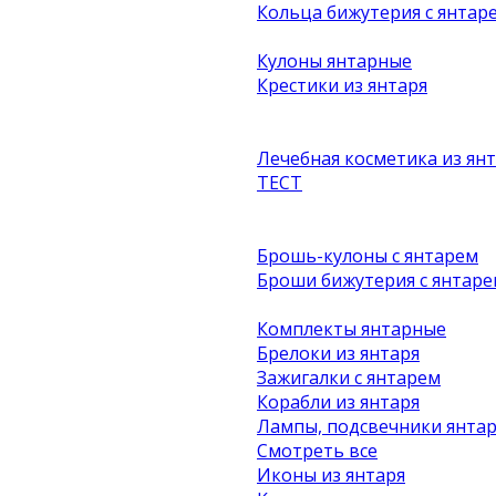
Кольца бижутерия с янтар
Кулоны янтарные
Крестики из янтаря
Лечебная косметика из ян
ТЕСТ
Брошь-кулоны с янтарем
Броши бижутерия с янтаре
Комплекты янтарные
Брелоки из янтаря
Зажигалки с янтарем
Корабли из янтаря
Лампы, подсвечники янта
Смотреть все
Иконы из янтаря