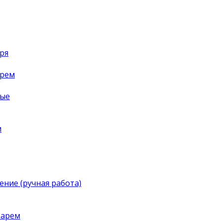
ря
арем
ные
м
ение (ручная работа)
тарем