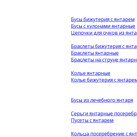
Бусы бижутерия с янтарем
Бусы с кулонами янтарные
Цепочки для очков из янта
Браслеты бижутерия с янт
Браслеты янтарные
Браслеты на струне янтар
Колье янтарные
Колье бижутерия с янтаре
Бусы из лечебного янтаря
Серьги янтарные посеребр
Пусеты с янтарем
Кольца посеребрение с ян