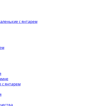
аленькие с янтарем
рем
я
амне
 с янтарем
я
чества