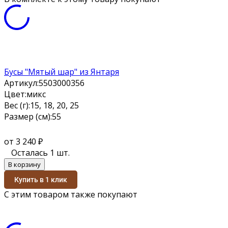
Бусы "Мятый шар" из Янтаря
Артикул:
5503000356
Цвет:
микс
Вес (г):
15, 18, 20, 25
Размер (см):
55
от 3 240
₽
Осталась 1 шт.
В корзину
Купить в 1 клик
С этим товаром также покупают