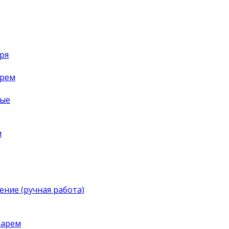
ря
арем
ные
м
ение (ручная работа)
тарем