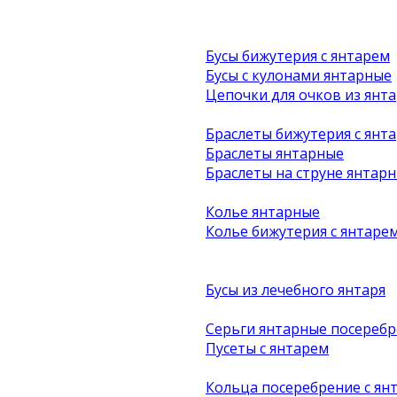
Бусы бижутерия с янтарем
Бусы с кулонами янтарные
Цепочки для очков из янта
Браслеты бижутерия с янт
Браслеты янтарные
Браслеты на струне янтар
Колье янтарные
Колье бижутерия с янтаре
Бусы из лечебного янтаря
Серьги янтарные посеребр
Пусеты с янтарем
Кольца посеребрение с ян