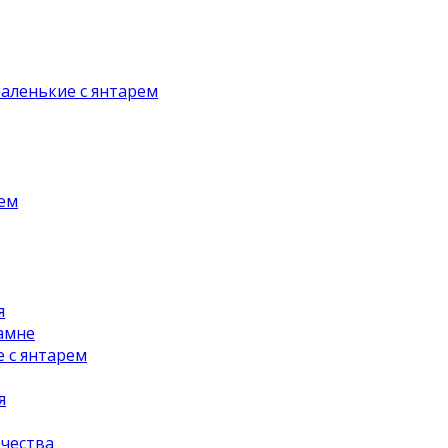
аленькие с янтарем
рем
я
амне
 с янтарем
я
чества