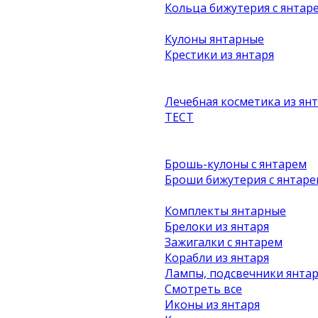
Кольца бижутерия с янтар
Кулоны янтарные
Крестики из янтаря
Лечебная косметика из ян
ТЕСТ
Брошь-кулоны с янтарем
Броши бижутерия с янтаре
Комплекты янтарные
Брелоки из янтаря
Зажигалки с янтарем
Корабли из янтаря
Лампы, подсвечники янта
Смотреть все
Иконы из янтаря