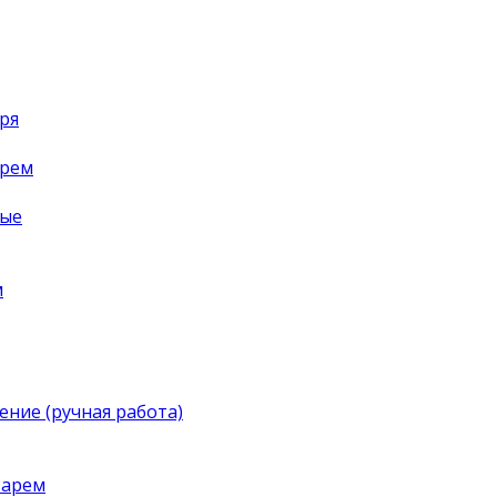
ря
арем
ные
м
ение (ручная работа)
тарем