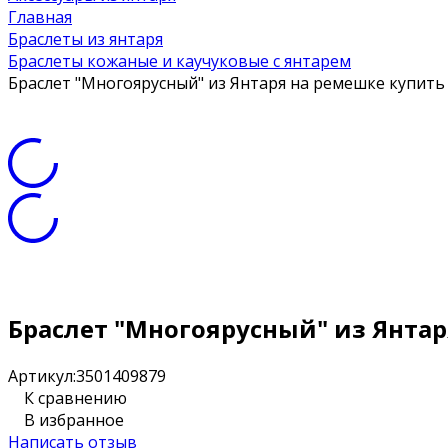
Главная
Браслеты из янтаря
Браслеты кожаные и каучуковые с янтарем
Браслет "Многоярусный" из Янтаря на ремешке купить
Браслет "Многоярусный" из Янта
Артикул:
3501409879
К сравнению
В избранное
Написать отзыв