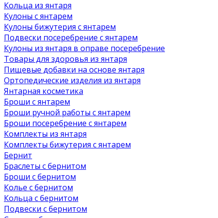
Кольца из янтаря
Кулоны с янтарем
Кулоны бижутерия с янтарем
Подвески посеребрение с янтарем
Кулоны из янтаря в оправе посеребрение
Товары для здоровья из янтаря
Пищевые добавки на основе янтаря
Ортопедические изделия из янтаря
Янтарная косметика
Броши с янтарем
Броши ручной работы с янтарем
Броши посеребрение с янтарем
Комплекты из янтаря
Комплекты бижутерия с янтарем
Бернит
Браслеты с бернитом
Броши с бернитом
Колье с бернитом
Кольца с бернитом
Подвески с бернитом