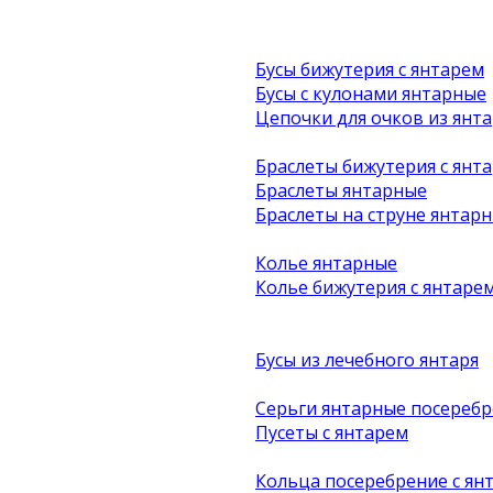
Бусы бижутерия с янтарем
Бусы с кулонами янтарные
Цепочки для очков из янта
Браслеты бижутерия с янт
Браслеты янтарные
Браслеты на струне янтар
Колье янтарные
Колье бижутерия с янтаре
Бусы из лечебного янтаря
Серьги янтарные посеребр
Пусеты с янтарем
Кольца посеребрение с ян