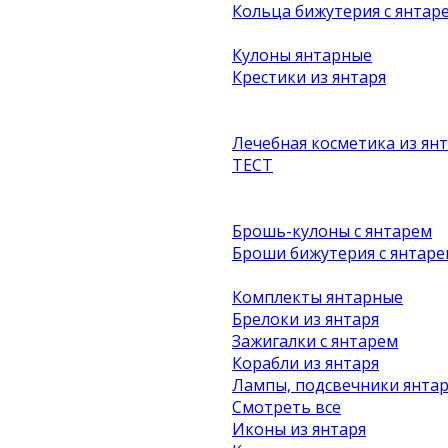
Кольца бижутерия с янтар
Кулоны янтарные
Крестики из янтаря
Лечебная косметика из ян
ТЕСТ
Брошь-кулоны с янтарем
Броши бижутерия с янтаре
Комплекты янтарные
Брелоки из янтаря
Зажигалки с янтарем
Корабли из янтаря
Лампы, подсвечники янта
Смотреть все
Иконы из янтаря