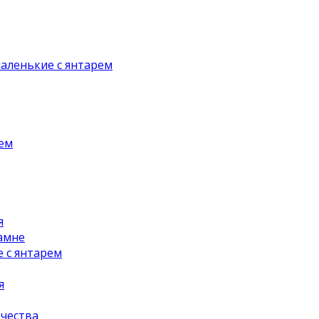
аленькие с янтарем
рем
я
амне
 с янтарем
я
чества