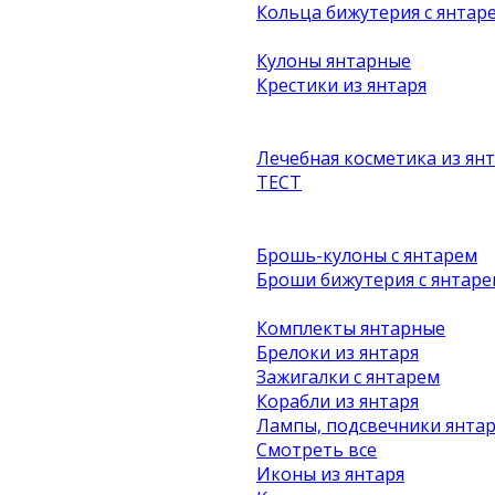
Кольца бижутерия с янтар
Кулоны янтарные
Крестики из янтаря
Лечебная косметика из ян
ТЕСТ
Брошь-кулоны с янтарем
Броши бижутерия с янтаре
Комплекты янтарные
Брелоки из янтаря
Зажигалки с янтарем
Корабли из янтаря
Лампы, подсвечники янта
Смотреть все
Иконы из янтаря