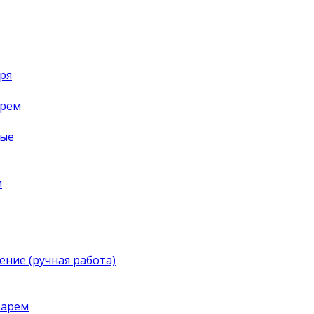
ря
арем
ные
м
ение (ручная работа)
тарем