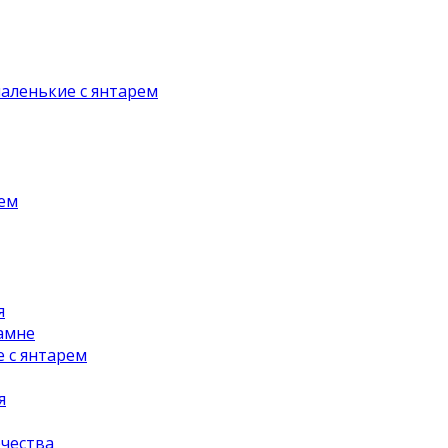
аленькие с янтарем
рем
я
амне
 с янтарем
я
чества