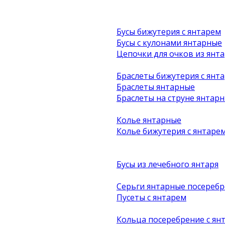
Бусы бижутерия с янтарем
Бусы с кулонами янтарные
Цепочки для очков из янта
Браслеты бижутерия с янт
Браслеты янтарные
Браслеты на струне янтар
Колье янтарные
Колье бижутерия с янтаре
Бусы из лечебного янтаря
Серьги янтарные посеребр
Пусеты с янтарем
Кольца посеребрение с ян