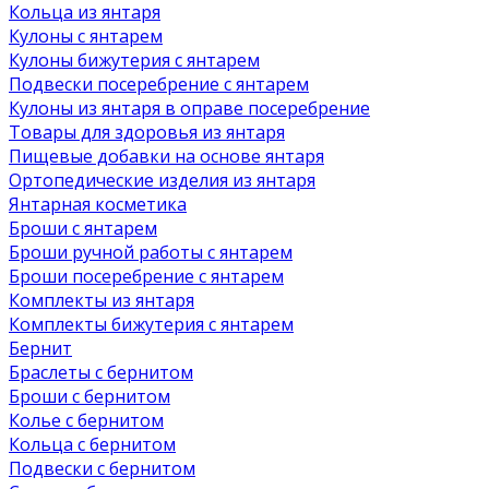
Кольца из янтаря
Кулоны с янтарем
Кулоны бижутерия с янтарем
Подвески посеребрение с янтарем
Кулоны из янтаря в оправе посеребрение
Товары для здоровья из янтаря
Пищевые добавки на основе янтаря
Ортопедические изделия из янтаря
Янтарная косметика
Броши с янтарем
Броши ручной работы с янтарем
Броши посеребрение с янтарем
Комплекты из янтаря
Комплекты бижутерия с янтарем
Бернит
Браслеты с бернитом
Броши с бернитом
Колье с бернитом
Кольца с бернитом
Подвески с бернитом