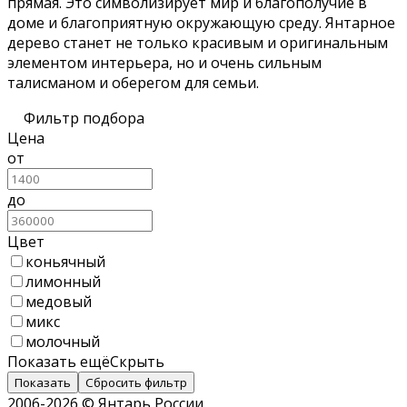
прямая. Это символизирует мир и благополучие в
доме и благоприятную окружающую среду. Янтарное
дерево станет не только красивым и оригинальным
элементом интерьера, но и очень сильным
талисманом и оберегом для семьи.
Фильтр подбора
Цена
от
до
Цвет
коньячный
лимонный
медовый
микс
молочный
Показать ещё
Скрыть
Показать
Сбросить фильтр
2006-2026 © Янтарь России